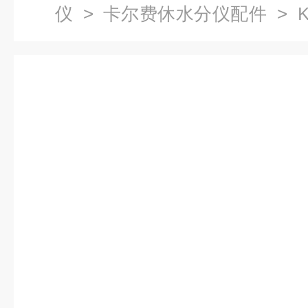
仪
>
卡尔费休水分仪配件
> 
末用进样器和滴定杯 配件