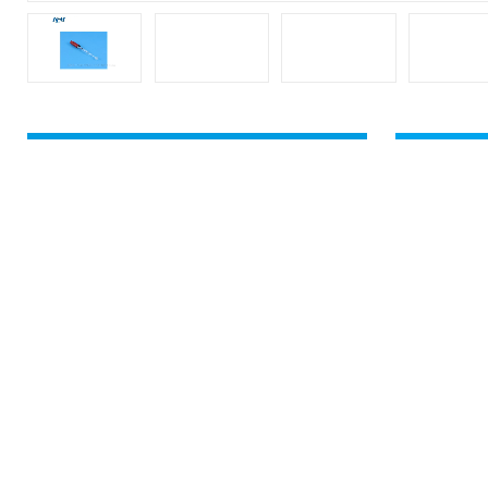
详细介
产品分类
/ Products Classification
自动滴定仪_卡氏水分仪
新的货号: 67-
自动电位滴定仪
磨口套管参
Reference el
自动电位滴定仪配件
卡尔费休水分测定仪
卡尔费休水分仪配件