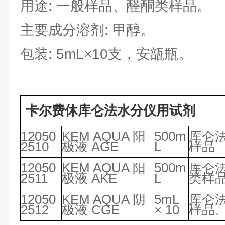
用途: 一般样品、醛酮类样品。
主要成分溶剂: 甲醇。
包装: 5mL×10支，安瓿瓶。
卡尔费休库仑法水分仪用试剂
12050
KEM AQUA 阳
500m
库仑
2510
极液 AGE
L
样品
12050
KEM AQUA 阳
500m
库仑
2511
极液 AKE
L
类样
12050
KEM AQUA 阴
5mL
库仑
2512
极液 CGE
× 10
样品