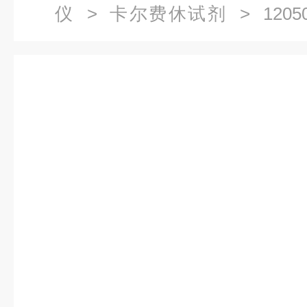
仪
>
卡尔费休试剂
> 120
CGE