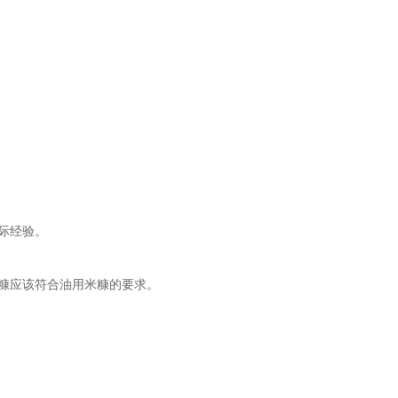
际经验。
；米糠应该符合油用米糠的要求。