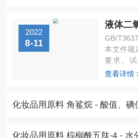
2022
GB/T36
8-11
本文件规
要求、试
志、包装
查看详情 
全。本文
氧...