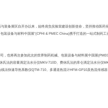
验室仪器与装备展区自开办以来，始终肩负实验室建设创新使命，坚持推动
装设备与材料中国展"(CPHI & PMEC China)携手打造的一站
公司，也将再次参加此次的世界制药机械、包装设备与材料展中国展(PMEC 
氏法的容量滴定法水分仪MKV-710D、费休氏法的库仑滴定法水分仪MKC
1、热线法快速导热系数仪QTM-710、多通道热流计HFM-GP10及热流传