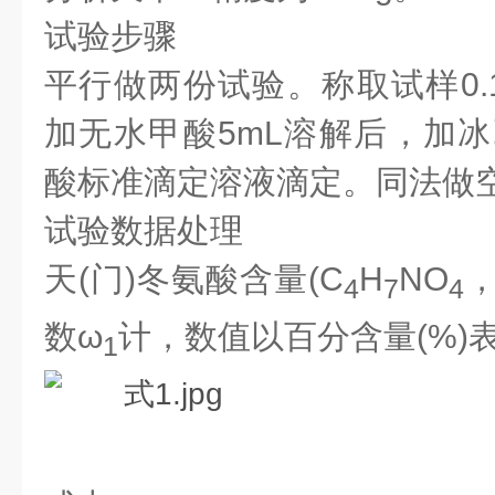
试验步骤
平行做两份试验。称取试样0.1
加无水甲酸5mL溶解后，加冰
酸标准滴定溶液滴定。同法做
试验数据处理
天(门)冬氨酸含量(C
H
NO
4
7
4
数
ω
计，数值以百分含量(%)表
1