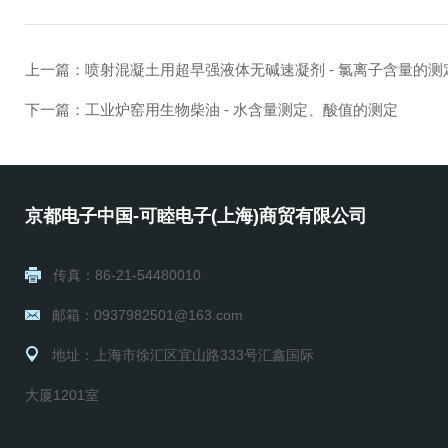
上一篇：
喷射混凝土用超早强液体无碱速凝剂 - 氯离子含量的测
下一篇：
工业炉窑用生物柴油 - 水含量测定、酸值的测定
京都电子中国-可睦电子(上海)商贸有限公司
传真：86-21-54480010
邮箱：0937982501@163.com
地址：上海市徐汇区宜山路333号汇鑫国际
大厦1201室