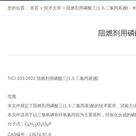
您的位置：
首页
>
技术文章
>
阻燃剂用磷酸三(1,3-二氯丙基)酯 
阻燃剂用磷酸
T/CI 103-2022 阻燃剂用磷酸三(1,3-二氯丙基)酯
范围
本文件规定了阻燃剂用磷酸三(1,3-二氯丙基)酯的技术要求、试验
本文件适用于以三氯氧磷和环氧氯丙烷为主要原料，经催化合成的磷酸
分子式：C
H
O
Cl
P
9
15
4
6
CAS编号：13674-87-8