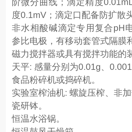
阶微分曲线；滴定精度0.01m
度0.1mV；滴定口配备防扩散
非水相酸碱滴定专用复合pH电极:
参比电极，有移动套管式隔膜
磁力搅拌器或具有搅拌功能的
天平: 感量分别为0.01g、0.00
食品粉碎机或捣碎机。
实验室榨油机: 螺旋压榨、非
瓷研钵。
恒温水浴锅。
恒温鼓风干燥箱。