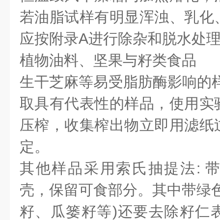
若油脂试样有明显浑浊、乳化
应按附录A进行除杂和脱水处
植物油料、坚果与籽类食品
生干芝麻等易受脂肪酶影响的样
取具有代表性的样品，使用实
压榨，收集榨出物立即用滤纸
定。
其他样品采用索氏抽提法: 
壳，保留可食部分。其中带绿色
籽、瓜篓籽等)还要去除籽仁