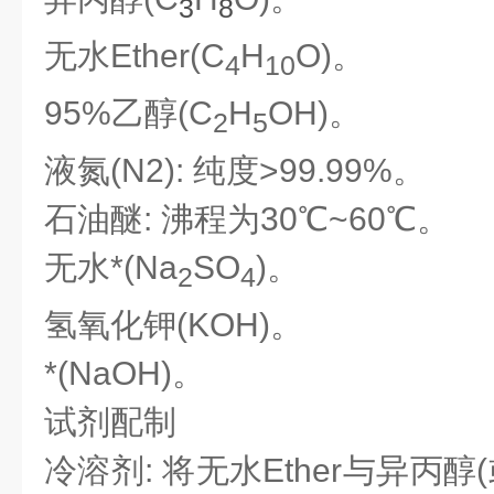
3
8
无水Ether
(C
H
O)。
4
10
95%乙醇(C
H
OH)。
2
5
液氮(N2): 纯度>99.99%。
石油醚: 沸程为30℃~60℃。
无水*(Na
SO
)。
2
4
氢氧化钾(KOH)。
*(NaOH)。
试剂配制
冷溶剂: 将无水Ether
与异丙醇(