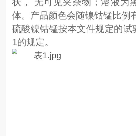
状， 无可见夹杂物；溶液为
体。产品颜色会随镍钴锰比例
硫酸镍钴锰按本文件规定的试
1的规定。