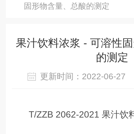
固形物含量、总酸的测定
果汁饮料浓浆 - 可溶性
的测定
更新时间：2022-06-2
T/ZZB 2062-2021 果汁