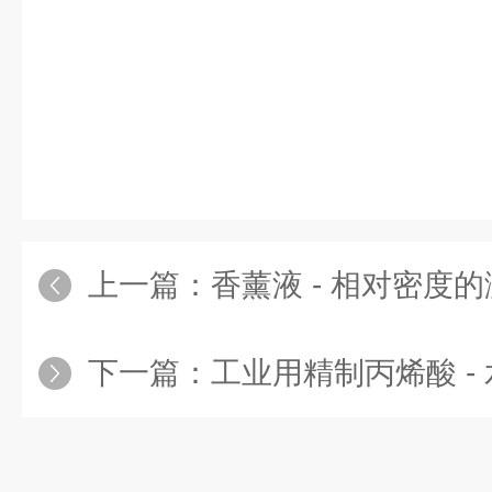
上一篇：
香薰液 - 相对密度的
下一篇：
工业用精制丙烯酸 -