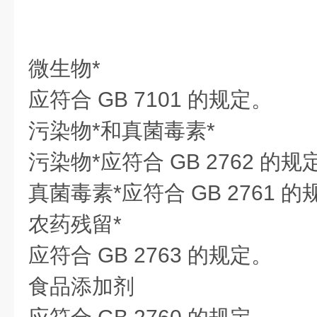
微生物*
应符合 GB 7101 的规定。
污染物*和真菌毒素*
污染物*应符合 GB 2762 的规
真菌毒素*应符合 GB 2761 
农药残留*
应符合 GB 2763 的规定。
食品添加剂